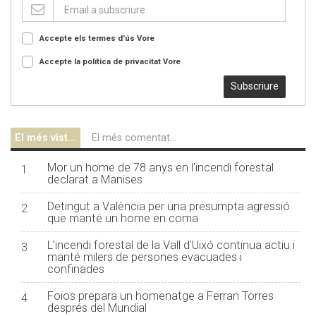
Accepte els termes d'ús
Vore
Accepte la política de privacitat
Vore
Subscriure
El més vist...
El més comentat...
Mor un home de 78 anys en l'incendi forestal
1
declarat a Manises
Detingut a València per una presumpta agressió
2
que manté un home en coma
L'incendi forestal de la Vall d'Uixó continua actiu i
3
manté milers de persones evacuades i
confinades
Foios prepara un homenatge a Ferran Torres
4
després del Mundial