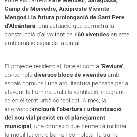
entre els carrers
Pare Méndez, Saragossa,
Camp de Morvedre, Arxipreste Vicente
Mengod i la futura prolongació de Sant Pere
d’Alcántara
, una actuació que permetrà la
construcció d’al voltant de
160 vivendes
en este
emblemàtic espai de la ciutat.
El projecte residencial, batejat com a
‘Reviure’
,
contempla
diversos blocs de vivendes
amb
espais comuns i una arquitectura pensada per a
afavorir la llum natural i la ventilació, integrant-
se en el teixit urbà consolidat. A més, la
intervenció
inclourà l’obertura i urbanització
del nou vial previst en el planejament
municipal
, una connexió que permetrà millorar
la mobilitat entre barris i completar la trama