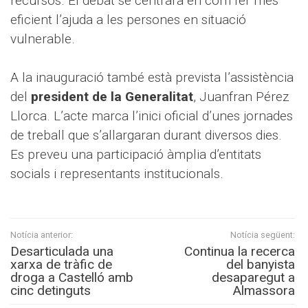
recursos. El debat se centrarà en com fer més
eficient l’ajuda a les persones en situació
vulnerable.
A la inauguració també està prevista l’assistència
del
president de la Generalitat
, Juanfran Pérez
Llorca. L’acte marca l’inici oficial d’unes jornades
de treball que s’allargaran durant diversos dies.
Es preveu una participació àmplia d’entitats
socials i representants institucionals.
Notícia anterior:
Notícia següent:
Desarticulada una
Continua la recerca
xarxa de tràfic de
del banyista
droga a Castelló amb
desaparegut a
cinc detinguts
Almassora