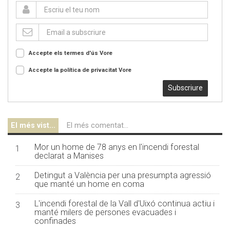
Accepte els termes d'ús
Vore
Accepte la política de privacitat
Vore
Subscriure
El més vist...
El més comentat...
Mor un home de 78 anys en l'incendi forestal
1
declarat a Manises
Detingut a València per una presumpta agressió
2
que manté un home en coma
L'incendi forestal de la Vall d'Uixó continua actiu i
3
manté milers de persones evacuades i
confinades