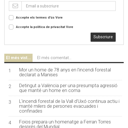
Accepte els termes d'ús
Vore
Accepte la política de privacitat
Vore
Subscriure
El més vist...
El més comentat...
Mor un home de 78 anys en l'incendi forestal
1
declarat a Manises
Detingut a València per una presumpta agressió
2
que manté un home en coma
L'incendi forestal de la Vall d'Uixó continua actiu i
3
manté milers de persones evacuades i
confinades
Foios prepara un homenatge a Ferran Torres
4
després del Mundial