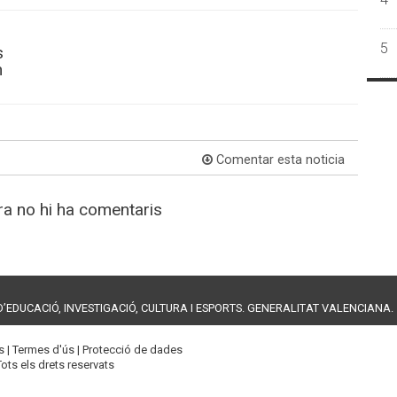
5
s
n
Comentar esta noticia
a no hi ha comentaris
EDUCACIÓ, INVESTIGACIÓ, CULTURA I ESPORTS. GENERALITAT VALENCIANA.
s |
Termes d'ús
|
Protecció de dades
Tots els drets reservats