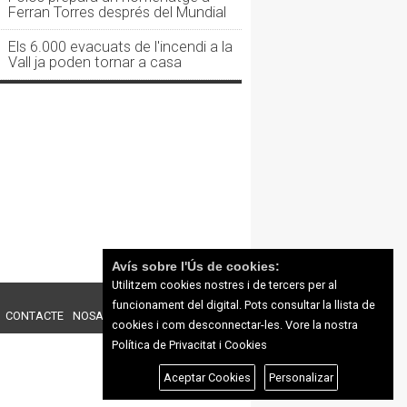
Ferran Torres després del Mundial
Els 6.000 evacuats de l'incendi a la
Vall ja poden tornar a casa
Avís sobre l'Ús de cookies:
Utilitzem cookies nostres i de tercers per al
funcionament del digital. Pots consultar la llista de
CONTACTE
NOSALTRES
PUBLICITAT
cookies i com desconnectar-les.
Vore la nostra
Política de Privacitat i Cookies
Aceptar Cookies
Personalizar