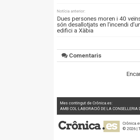
Notícia anterior:
Dues persones moren i 40 veïn
són desallotjats en l’incendi d’u
edifici a Xàbia
Comentaris
Encar
Mes contingut de Crônica.es:
AMB COL·LABORACIÓ DE LA CONSELLERIA D’
Crônica.e
© 2026 | 