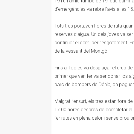
19 i un amic també de 19, que camina
d’emergències va rebre l’avís a les 15
Tots tres portaven hores de ruta qu
reserves d’aigua. Un dels joves va se
continuar el camí per l’esgotament. 
de la vessant del Montgó.
Fins al lloc es va desplaçar el grup de
primer que van fer va ser donar-los aig
parc de bombers de Dénia, on poguer
Malgrat l’ensurt, els tres estan fora de 
17.00 hores després de completar el re
fer rutes en plena calor i sense prou p