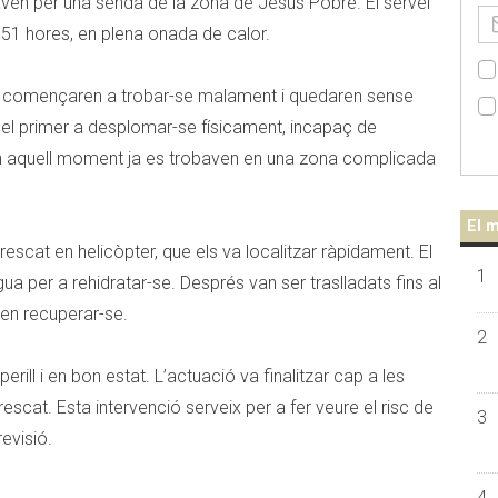
ven per una senda de la zona de Jesús Pobre. El servei
.51 hores, en plena onada de calor.
an començaren a trobar-se malament i quedaren sense
r el primer a desplomar-se físicament, incapaç de
En aquell moment ja es trobaven en una zona complicada
El m
 rescat en helicòpter, que els va localitzar ràpidament. El
1
ua per a rehidratar-se. Després van ser traslladats fins al
en recuperar-se.
2
perill i en bon estat. L’actuació va finalitzar cap a les
scat. Esta intervenció serveix per a fer veure el risc de
3
revisió.
4