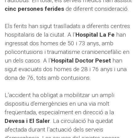
l’autobús. En total, els serveis mèdics han assistit
cinc persones ferides
de diferent consideració.
Els ferits han sigut traslladats a diferents centres
hospitalaris de la ciutat. A l’
Hospital La Fe
han
ingressat dos homes de 50 i 73 anys, amb
policontusions i traumatisme cranioencefàlic en
un dels casos. A l’
Hospital Doctor Peset
han
sigut evacuats dos homes de 28 i 76 anys i una
dona de 76, tots amb contusions.
L’accident ha obligat a mobilitzar un ampli
dispositiu d’emergències en una via molt
freqüentada, especialment en direcció a la
Devesa i El Saler
. La circulació ha quedat
afectada durant l’actuació dels serveis