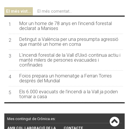
El més vist...
El més comentat...
Mor un home de 78 anys en l'incendi forestal
1
declarat a Manises
Detingut a València per una presumpta agressió
2
que manté un home en coma
L'incendi forestal de la Vall d'Uixó continua actiu i
3
manté milers de persones evacuades i
confinades
Foios prepara un homenatge a Ferran Torres
4
després del Mundial
Els 6.000 evacuats de l'incendi a la Vall ja poden
5
tornar a casa
Mes contingut de Crônica.es:
AMB COL·LABORACIÓ DE LA
CONTACTE