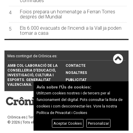
confinades
Foios prepara un homenatge a Ferran Torres
4
després del Mundial
Els 6.000 evacuats de l'incendi a la Vall ja poden
5
tornar a casa
Mes contingut de Crônica.es:
AMB COL·LABORACIÓ DE LA
CONTACTE
CONSELLERIA D’EDUCACIÓ,
NOSALTRES
INVESTIGACIÓ, CULTURA I
ESPORTS. GENERALITAT
PUBLICITAT
VALENCIANA.
Avís sobre l'Ús de cookies:
Utilitzem cookies nostres i de tercers per al
funcionament del digital. Pots consultar la llista de
cookies i com desconnectar-les.
Vore la nostra
Política de Privacitat i Cookies
Crônica.es |
Termes d'ús
|
Protecció de dades
© 2026 | Tots els drets reservats
Aceptar Cookies
Personalizar