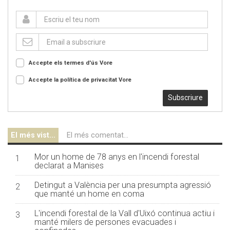
Accepte els termes d'ús
Vore
Accepte la política de privacitat
Vore
Subscriure
El més vist...
El més comentat...
Mor un home de 78 anys en l'incendi forestal
1
declarat a Manises
Detingut a València per una presumpta agressió
2
que manté un home en coma
L'incendi forestal de la Vall d'Uixó continua actiu i
3
manté milers de persones evacuades i