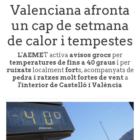
Valenciana afronta
un cap de setmana
de calor i tempestes
L'AEME
T activa
avisos grocs
per
temperatures de fins a 40 graus
i per
ruixats
localment
fort
s, acompanyats de
pedra i ratxes molt fortes de vent
a
l'interior de Castelló i València