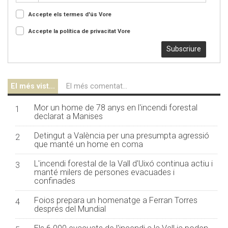
Accepte els termes d'ús
Vore
Accepte la política de privacitat
Vore
Subscriure
El més vist...
El més comentat...
Mor un home de 78 anys en l'incendi forestal
1
declarat a Manises
Detingut a València per una presumpta agressió
2
que manté un home en coma
L'incendi forestal de la Vall d'Uixó continua actiu i
3
manté milers de persones evacuades i
confinades
Foios prepara un homenatge a Ferran Torres
4
després del Mundial