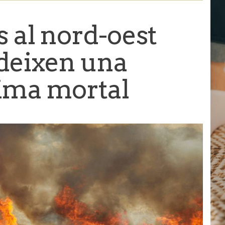
s al nord-oest
deixen una
tima mortal