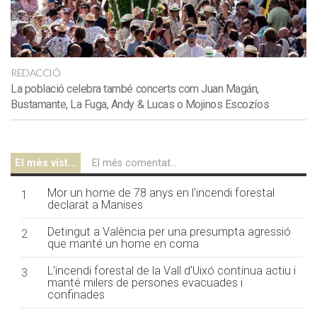
REDACCIÓ
La població celebra també concerts com Juan Magán,
Bustamante, La Fuga, Andy & Lucas o Mojinos Escozíos
El més vist...
El més comentat...
Mor un home de 78 anys en l'incendi forestal
1
declarat a Manises
Detingut a València per una presumpta agressió
2
que manté un home en coma
L'incendi forestal de la Vall d'Uixó continua actiu i
3
manté milers de persones evacuades i
confinades