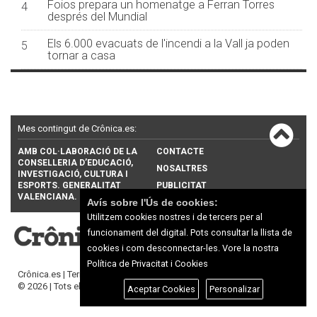
Foios prepara un homenatge a Ferran Torres
4
després del Mundial
Els 6.000 evacuats de l'incendi a la Vall ja poden
5
tornar a casa
Mes contingut de Crônica.es:
AMB COL·LABORACIÓ DE LA
CONTACTE
CONSELLERIA D’EDUCACIÓ,
NOSALTRES
INVESTIGACIÓ, CULTURA I
ESPORTS. GENERALITAT
PUBLICITAT
VALENCIANA.
Avís sobre l'Ús de cookies:
Utilitzem cookies nostres i de tercers per al
funcionament del digital. Pots consultar la llista de
cookies i com desconnectar-les.
Vore la nostra
Política de Privacitat i Cookies
Crônica.es |
Termes d'ús
|
Protecció de dades
© 2026 | Tots els drets reservats
Aceptar Cookies
Personalizar