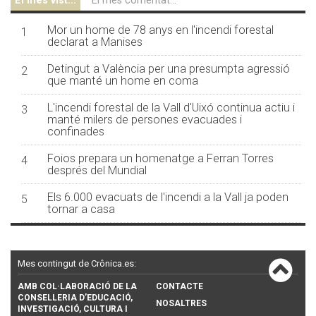
El més vist...
El més comentat...
Mor un home de 78 anys en l'incendi forestal
1
declarat a Manises
Detingut a València per una presumpta agressió
2
que manté un home en coma
L'incendi forestal de la Vall d'Uixó continua actiu i
3
manté milers de persones evacuades i
confinades
Foios prepara un homenatge a Ferran Torres
4
després del Mundial
Els 6.000 evacuats de l'incendi a la Vall ja poden
5
tornar a casa
Mes contingut de Crônica.es:
AMB COL·LABORACIÓ DE LA
CONTACTE
CONSELLERIA D’EDUCACIÓ,
NOSALTRES
INVESTIGACIÓ, CULTURA I