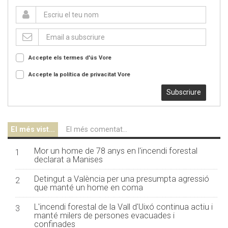
Accepte els termes d'ús
Vore
Accepte la política de privacitat
Vore
Subscriure
El més vist...
El més comentat...
Mor un home de 78 anys en l'incendi forestal
1
declarat a Manises
Detingut a València per una presumpta agressió
2
que manté un home en coma
L'incendi forestal de la Vall d'Uixó continua actiu i
3
manté milers de persones evacuades i
confinades