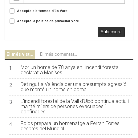
Accepte els termes d'ús
Vore
Accepte la política de privacitat
Vore
Subscriure
El més vist...
El més comentat...
Mor un home de 78 anys en l'incendi forestal
1
declarat a Manises
Detingut a València per una presumpta agressió
2
que manté un home en coma
L'incendi forestal de la Vall d'Uixó continua actiu i
3
manté milers de persones evacuades i
confinades
Foios prepara un homenatge a Ferran Torres
4
després del Mundial