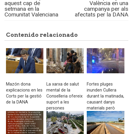
aquest cap de
València en una
setmana en la
campanya per als
Comunitat Valenciana
afectats per la DANA
Contenido relacionado
Mazón dona
La xarxa de salut
Fortes pluges
explicacions en les
mental de la
inunden Cullera
Corts per la gestió
Conselleria ofereix
durant la matinada,
de la DANA
suport a les
causant danys
persones
materials però
afectades per la
sense incidents
DANA
greus