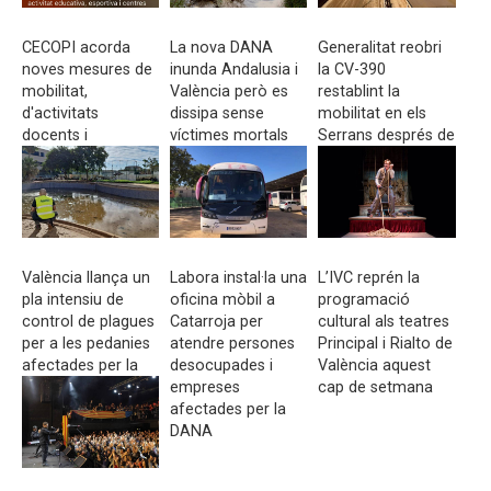
CECOPI acorda
La nova DANA
Generalitat reobri
noves mesures de
inunda Andalusia i
la CV-390
mobilitat,
València però es
restablint la
d'activitats
dissipa sense
mobilitat en els
docents i
víctimes mortals
Serrans després de
esportives i
la DANA
centres de dia
davant l'alerta roja
València llança un
Labora instal·la una
L’IVC reprén la
pla intensiu de
oficina mòbil a
programació
control de plagues
Catarroja per
cultural als teatres
per a les pedanies
atendre persones
Principal i Rialto de
afectades per la
desocupades i
València aquest
DANA
empreses
cap de setmana
afectades per la
DANA