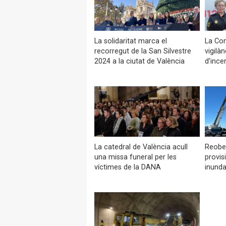
La solidaritat marca el
La Com
recorregut de la San Silvestre
vigilà
2024 a la ciutat de València
d’incen
La catedral de València acull
Reober
una missa funeral per les
provis
víctimes de la DANA
inunda