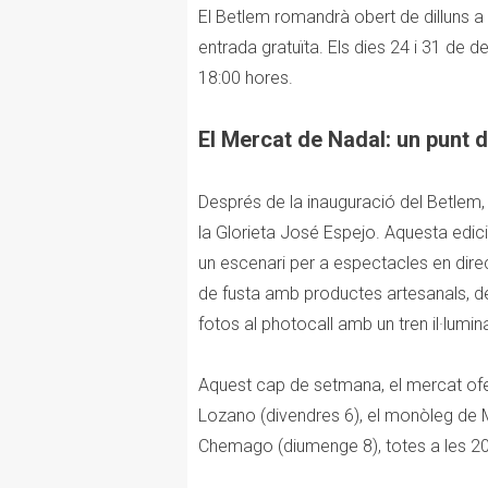
El Betlem romandrà obert de dilluns a
entrada gratuïta. Els dies 24 i 31 de d
18:00 hores.
El Mercat de Nadal: un punt d
Després de la inauguració del Betlem, 
la Glorieta José Espejo. Aquesta edic
un escenari per a espectacles en dir
de fusta amb productes artesanals, de
fotos al photocall amb un tren il·lumina
Aquest cap de setmana, el mercat ofe
Lozano (divendres 6), el monòleg de 
Chemago (diumenge 8), totes a les 20