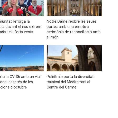
unitat reforça la
Notre Dame reobre les seues
ncia davant el risc extrem
portes amb una emotiva
dis i els forts vents
cerimònia de reconciliació amb
el món
ta la CV-36 amb un vial
Polirítmia porta la diversitat
ional després de les
musical del Mediterrani al
cions d'octubre
Centre del Carme