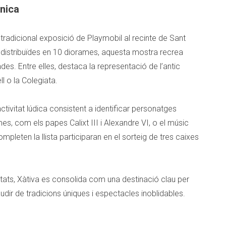
nica
tradicional exposició de Playmobil al recinte de Sant
istribuïdes en 10 diorames, aquesta mostra recrea
des. Entre elles, destaca la representació de l’antic
l o la Colegiata.
activitat lúdica consistent a identificar personatges
es, com els papes Calixt III i Alexandre VI, o el músic
pleten la llista participaran en el sorteig de tres caixes
tats, Xàtiva es consolida com una destinació clau per
audir de tradicions úniques i espectacles inoblidables.