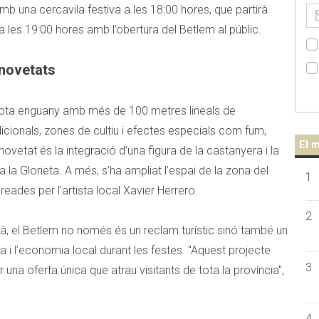
 una cercavila festiva a les 18:00 hores, que partirà
a les 19:00 hores amb l’obertura del Betlem al públic.
 novetats
pta enguany amb més de 100 metres lineals de
icionals, zones de cultiu i efectes especials com fum,
El m
novetat és la integració d’una figura de la castanyera i la
 la Glorieta. A més, s’ha ampliat l’espai de la zona del
1
eades per l’artista local Xavier Herrero.
2
à, el Betlem no només és un reclam turístic sinó també un
a i l’economia local durant les festes. "Aquest projecte
3
 una oferta única que atrau visitants de tota la província",
4