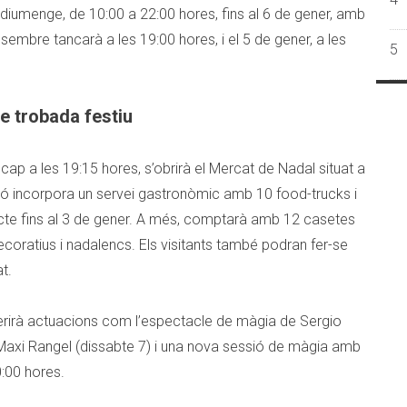
 diumenge, de 10:00 a 22:00 hores, fins al 6 de gener, amb
esembre tancarà a les 19:00 hores, i el 5 de gener, a les
5
e trobada festiu
cap a les 19:15 hores, s’obrirà el Mercat de Nadal situat a
ió incorpora un servei gastronòmic amb 10 food-trucks i
ecte fins al 3 de gener. A més, comptarà amb 12 casetes
coratius i nadalencs. Els visitants també podran fer-se
t.
rirà actuacions com l’espectacle de màgia de Sergio
Maxi Rangel (dissabte 7) i una nova sessió de màgia amb
:00 hores.