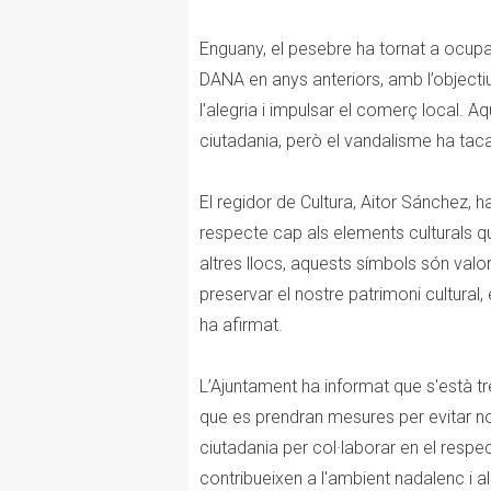
Enguany, el pesebre ha tornat a ocupa
DANA en anys anteriors, amb l’objectiu
l’alegria i impulsar el comerç local. 
ciutadania, però el vandalisme ha tacat 
El regidor de Cultura, Aitor Sánchez,
respecte cap als elements culturals que 
altres llocs, aquests símbols són valo
preservar el nostre patrimoni cultural
ha afirmat.
L’Ajuntament ha informat que s'està tr
que es prendran mesures per evitar nou
ciutadania per col·laborar en el respe
contribueixen a l'ambient nadalenc i a