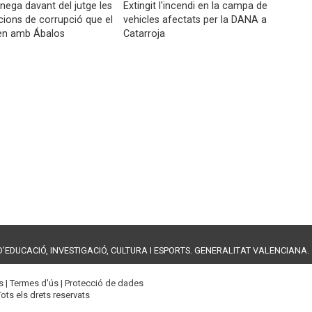
nega davant del jutge les
Extingit l'incendi en la campa de
ions de corrupció que el
vehicles afectats per la DANA a
len amb Ábalos
Catarroja
EDUCACIÓ, INVESTIGACIÓ, CULTURA I ESPORTS. GENERALITAT VALENCIANA.
s |
Termes d'ús
|
Protecció de dades
Tots els drets reservats