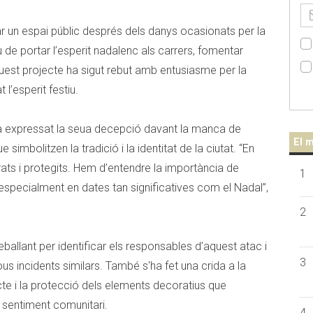
r un espai públic després dels danys ocasionats per la
 de portar l’esperit nadalenc als carrers, fomentar
Aquest projecte ha sigut rebut amb entusiasme per la
l’esperit festiu.
 ha expressat la seua decepció davant la manca de
El m
simbolitzen la tradició i la identitat de la ciutat. “En
rats i protegits. Hem d’entendre la importància de
1
, especialment en dates tan significatives com el Nadal”,
2
eballant per identificar els responsables d’aquest atac i
3
s incidents similars. També s'ha fet una crida a la
cte i la protecció dels elements decoratius que
l sentiment comunitari.
4