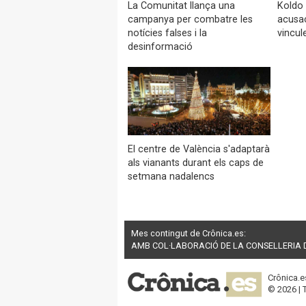
La Comunitat llança una
Koldo 
campanya per combatre les
acusac
notícies falses i la
vincu
desinformació
El centre de València s'adaptarà
als vianants durant els caps de
setmana nadalencs
Mes contingut de Crônica.es:
AMB COL·LABORACIÓ DE LA CONSELLERIA D’
Crônica.e
© 2026 | 