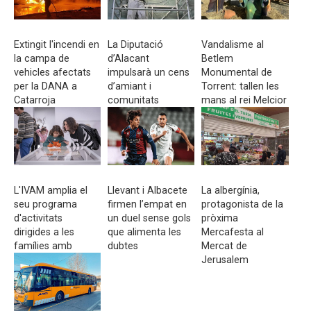
Extingit l'incendi en
La Diputació
Vandalisme al
la campa de
d’Alacant
Betlem
vehicles afectats
impulsarà un cens
Monumental de
per la DANA a
d’amiant i
Torrent: tallen les
Catarroja
comunitats
mans al rei Melcior
energètiques en
municipis menuts
L'IVAM amplia el
Llevant i Albacete
La albergínia,
seu programa
firmen l’empat en
protagonista de la
d'activitats
un duel sense gols
pròxima
dirigides a les
que alimenta les
Mercafesta al
famílies amb
dubtes
Mercat de
motiu de les festes
Jerusalem
nadalenques