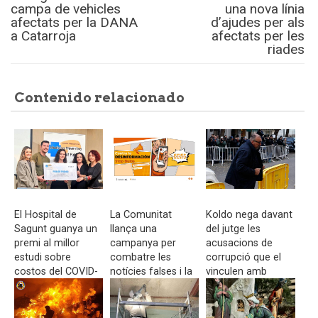
campa de vehicles
una nova línia
afectats per la DANA
d’ajudes per als
a Catarroja
afectats per les
riades
Contenido relacionado
El Hospital de
La Comunitat
Koldo nega davant
Sagunt guanya un
llança una
del jutge les
premi al millor
campanya per
acusacions de
estudi sobre
combatre les
corrupció que el
costos del COVID-
notícies falses i la
vinculen amb
19
desinformació
Ábalos