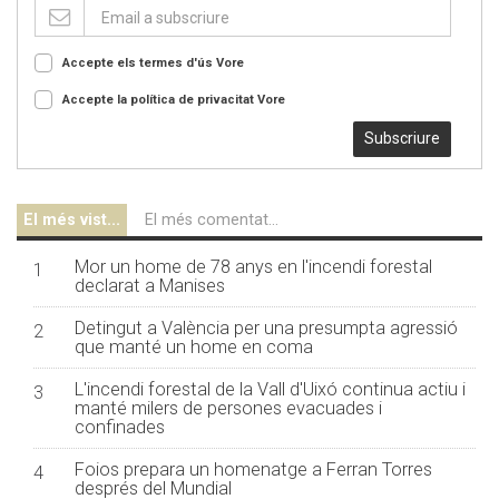
Accepte els termes d'ús
Vore
Accepte la política de privacitat
Vore
Subscriure
El més vist...
El més comentat...
Mor un home de 78 anys en l'incendi forestal
1
declarat a Manises
Detingut a València per una presumpta agressió
2
que manté un home en coma
L'incendi forestal de la Vall d'Uixó continua actiu i
3
manté milers de persones evacuades i
confinades
Foios prepara un homenatge a Ferran Torres
4
després del Mundial