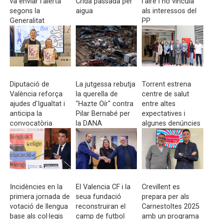
va enviar l'alerta
Crida passada per
l'aire i ho vincula
segons la
aigua
als interessos del
Generalitat
PP
Diputació de
La jutgessa rebutja
Torrent estrena
València reforça
la querella de
centre de salut
ajudes d'Igualtat i
"Hazte Oír" contra
entre altes
anticipa la
Pilar Bernabé per
expectatives i
convocatòria
la DANA
algunes denúncies
abans del 8-M
de descoordinació
Incidències en la
El Valencia CF i la
Crevillent es
primera jornada de
seua fundació
prepara per als
votació de llengua
reconstruiran el
Carnestoltes 2025
base als col·legis
camp de futbol
amb un programa