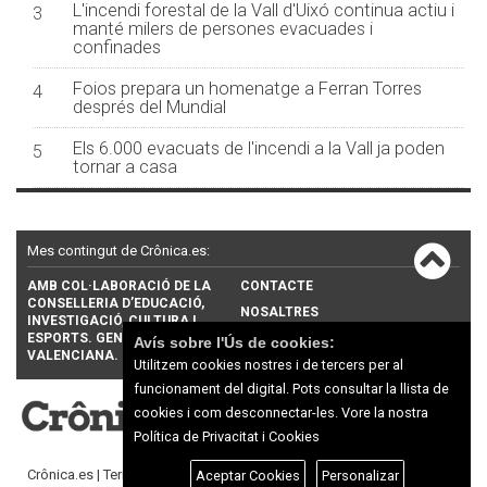
L'incendi forestal de la Vall d'Uixó continua actiu i
3
manté milers de persones evacuades i
confinades
Foios prepara un homenatge a Ferran Torres
4
després del Mundial
Els 6.000 evacuats de l'incendi a la Vall ja poden
5
tornar a casa
Mes contingut de Crônica.es:
AMB COL·LABORACIÓ DE LA
CONTACTE
CONSELLERIA D’EDUCACIÓ,
NOSALTRES
INVESTIGACIÓ, CULTURA I
ESPORTS. GENERALITAT
PUBLICITAT
Avís sobre l'Ús de cookies:
VALENCIANA.
Utilitzem cookies nostres i de tercers per al
funcionament del digital. Pots consultar la llista de
cookies i com desconnectar-les.
Vore la nostra
Política de Privacitat i Cookies
Crônica.es |
Termes d'ús
|
Protecció de dades
Aceptar Cookies
Personalizar