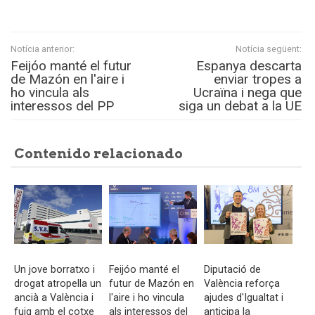
Notícia anterior:
Notícia següent:
Feijóo manté el futur
Espanya descarta
de Mazón en l'aire i
enviar tropes a
ho vincula als
Ucraïna i nega que
interessos del PP
siga un debat a la UE
Contenido relacionado
Un jove borratxo i
Feijóo manté el
Diputació de
drogat atropella un
futur de Mazón en
València reforça
ancià a València i
l'aire i ho vincula
ajudes d'Igualtat i
fuig amb el cotxe
als interessos del
anticipa la