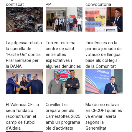
confiscat
PP
convocatòria
abans del 8-M
La jutgessa rebutja
Torrent estrena
Incidències en la
la querella de
centre de salut
primera jornada de
"Hazte Oír" contra
entre altes
votació de llengua
Pilar Bernabé per
expectatives i
base als col·legis
la DANA
algunes denúncies
de la Comunitat
de descoordinació
El Valencia CF i la
Crevillent es
Mazón no estava
seua fundació
prepara per als
en CECOPI quan es
reconstruiran el
Carnestoltes 2025
va enviar l'alerta
camp de futbol
amb un programa
segons la
d'Aldaia
ple d’activitats
Generalitat