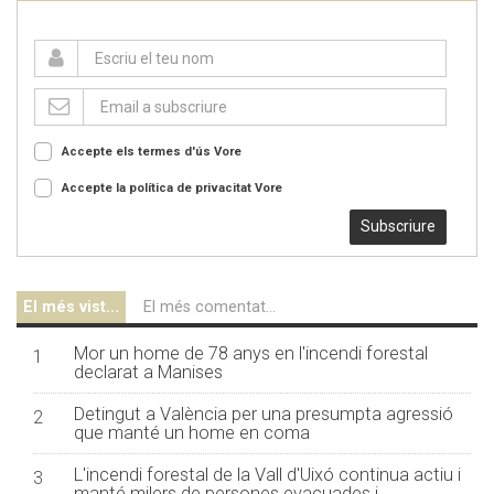
Accepte els termes d'ús
Vore
Accepte la política de privacitat
Vore
Subscriure
El més vist...
El més comentat...
Mor un home de 78 anys en l'incendi forestal
1
declarat a Manises
Detingut a València per una presumpta agressió
2
que manté un home en coma
L'incendi forestal de la Vall d'Uixó continua actiu i
3
manté milers de persones evacuades i