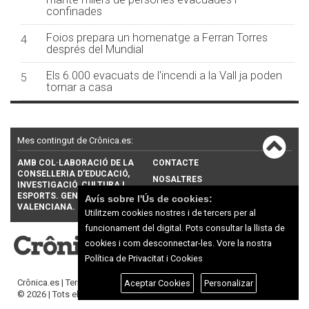
confinades
Foios prepara un homenatge a Ferran Torres
4
després del Mundial
Els 6.000 evacuats de l'incendi a la Vall ja poden
5
tornar a casa
Mes contingut de Crônica.es:
AMB COL·LABORACIÓ DE LA
CONTACTE
CONSELLERIA D’EDUCACIÓ,
NOSALTRES
INVESTIGACIÓ, CULTURA I
ESPORTS. GENERALITAT
PUBLICITAT
Avís sobre l'Ús de cookies:
VALENCIANA.
Utilitzem cookies nostres i de tercers per al
funcionament del digital. Pots consultar la llista de
cookies i com desconnectar-les.
Vore la nostra
Política de Privacitat i Cookies
Crônica.es |
Termes d'ús
|
Protecció de dades
Aceptar Cookies
Personalizar
© 2026 | Tots els drets reservats