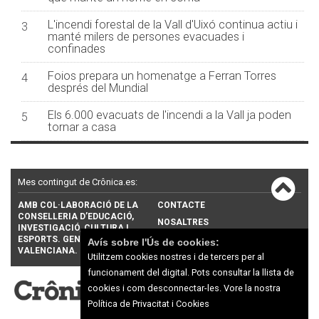
L'incendi forestal de la Vall d'Uixó continua actiu i
3
manté milers de persones evacuades i
confinades
Foios prepara un homenatge a Ferran Torres
4
després del Mundial
Els 6.000 evacuats de l'incendi a la Vall ja poden
5
tornar a casa
Mes contingut de Crônica.es:
AMB COL·LABORACIÓ DE LA
CONTACTE
CONSELLERIA D’EDUCACIÓ,
NOSALTRES
INVESTIGACIÓ, CULTURA I
ESPORTS. GENERALITAT
PUBLICITAT
Avís sobre l'Ús de cookies:
VALENCIANA.
Utilitzem cookies nostres i de tercers per al
funcionament del digital. Pots consultar la llista de
cookies i com desconnectar-les.
Vore la nostra
Política de Privacitat i Cookies