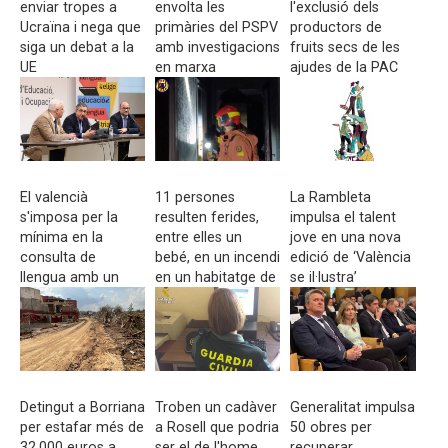
enviar tropes a
envolta les
l'exclusió dels
Ucraïna i nega que
primàries del PSPV
productors de
siga un debat a la
amb investigacions
fruits secs de les
UE
en marxa
ajudes de la PAC
El valencià
11 persones
La Rambleta
s'imposa per la
resulten ferides,
impulsa el talent
mínima en la
entre elles un
jove en una nova
consulta de
bebé, en un incendi
edició de ‘València
llengua amb un
en un habitatge de
se il·lustra’
50,5 % dels vots
Torrent
Detingut a Borriana
Troben un cadàver
Generalitat impulsa
per estafar més de
a Rosell que podria
50 obres per
32.000 euros a
ser el de l'home
recuperar