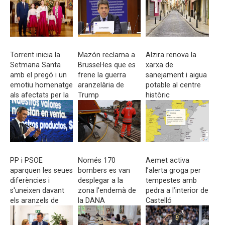
Torrent inicia la
Mazón reclama a
Alzira renova la
Setmana Santa
Brussel·les que es
xarxa de
amb el pregó i un
frene la guerra
sanejament i aigua
emotiu homenatge
aranzelària de
potable al centre
als afectats per la
Trump
històric
DANA
PP i PSOE
Només 170
Aemet activa
aparquen les seues
bombers es van
l’alerta groga per
diferències i
desplegar a la
tempestes amb
s'uneixen davant
zona l'endemà de
pedra a l’interior de
els aranzels de
la DANA
Castelló
Trump