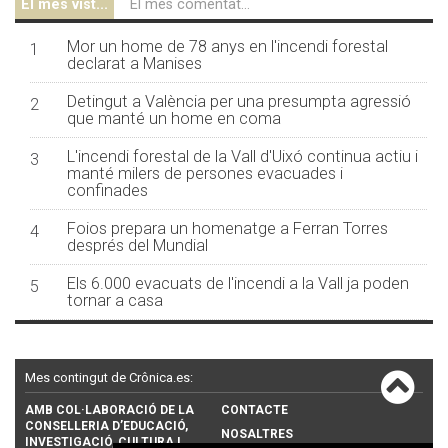
El més vist...
El més comentat...
Mor un home de 78 anys en l'incendi forestal
1
declarat a Manises
Detingut a València per una presumpta agressió
2
que manté un home en coma
L'incendi forestal de la Vall d'Uixó continua actiu i
3
manté milers de persones evacuades i
confinades
Foios prepara un homenatge a Ferran Torres
4
després del Mundial
Els 6.000 evacuats de l'incendi a la Vall ja poden
5
tornar a casa
Mes contingut de Crônica.es:
AMB COL·LABORACIÓ DE LA
CONTACTE
CONSELLERIA D’EDUCACIÓ,
NOSALTRES
INVESTIGACIÓ, CULTURA I