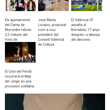
Els ajuntaments
José María
El València CF
del Camp de
Lozano, proposat
assalta el
Morvedre rebran
com a nou
Bernabéu 17 anys
2,2 milions del
president del
després i s'allunya
Fons de
Consell Valencià
del descens
Cooperació
de Cultura
Municipal
El Crist del Perdó
recorrerà el Mas
del Jutge en una
processó solidària