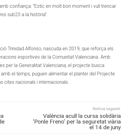
 amb confiança: “Estic en molt bon moment i vull trencar
es sub23 a la història”.
ació Trinidad Alfonso, nascuda en 2019, que reforça els
eracions esportives de la Comunitat Valenciana. Amb
 per la Generalitat Valenciana, el projecte busca
e, amb el temps, puguen alimentar el planter del Projecte
 cites nacionals i internacionals.
Notícia següent:
ia
València acull la cursa solidària
de
'Ponle Freno' per la seguretat viària
el 14 de juny