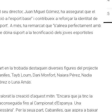
el seu director, Juan Miguel Gómez, ha assegurat que el
5
ó a l’esport base” i contribueix a reforçar la identitat de
sport’. A més, ha remarcat que “s’alinea perfectament amb
ue dóna suport a la tecnificació dels joves esportistes
rt en la trobada destaquen diverses figures del projecte
nilles, Tayb Loum, Dani Monfort, Naiara Pérez, Nadia
Pérez o Luna Arnás.
alorat la creació d’aquest mitin: “Encara que ja tinc la
 aconseguida fins al Campionat d’Espanya. Una
ària”. Per la seua part, Cabanilles, que aspira a baixar