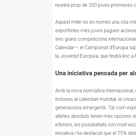
reunirà prop de 350 joves promeses d
Aquest mitin no és només una cita més
esportistes més joves puguen aconseg
tres grans competicions internacional
Calendar—: el Campionat d’Europa sub2
la Joventut Europea, que tindrà lloc 
Una iniciativa pensada per a
Amb la nova normativa internacional, 
incloses al calendari mundial, la crea
generacions emergents. Tal com explic
atletes absoluts tenen més opcions de
inferiors, les possibilitats són molt e
iniciativa i ha destacat que el 75% del