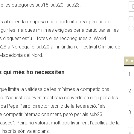
e les categories sub18, sub20 i sub23.
 al calendari: suposa una oportunitat real perquè els
uir les marques mínimes exigides per a participar en les
s d’aquest estiu —totes elles reconegudes al World
3 a Noruega, el sub20 a Finlàndia i el Festival Olímpic de
a Macedònia del Nord.
El m
ls qui més ho necessiten
1
que limita la validesa de les mínimes a competicions
2
ció d’aquest esdeveniment s’ha convertit en clau per a les
a Pepe Peiró, director tècnic de la federació, “els
3
 competir internacionalment, però per als sub23 i
scasses”. Peiró ha valorat molt positivament l’acollida de la
s inscrits són valencians.
4