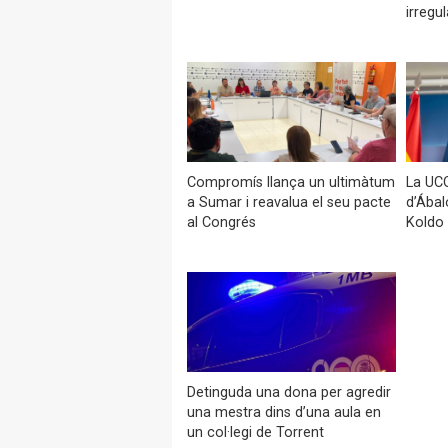
irregul
Compromís llança un ultimàtum
La UCO
a Sumar i reavalua el seu pacte
d’Ábal
al Congrés
Koldo
Detinguda una dona per agredir
una mestra dins d’una aula en
un col·legi de Torrent