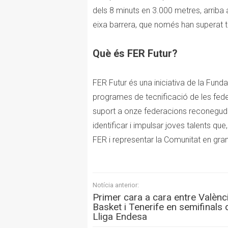
dels 8 minuts en 3.000 metres, arriba
eixa barrera, que només han superat tr
Què és FER Futur?
FER Futur és una iniciativa de la Fund
programes de tecnificació de les fed
suport a onze federacions reconegudes
identificar i impulsar joves talents qu
FER i representar la Comunitat en grans
Notícia anterior:
Primer cara a cara entre Valènc
Basket i Tenerife en semifinals 
Lliga Endesa