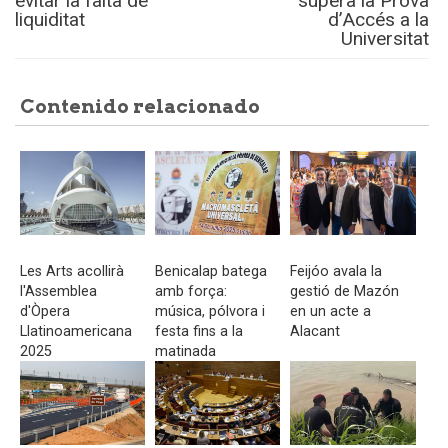
evitar la falta de
supera la Prova
liquiditat
d’Accés a la
Universitat
Contenido relacionado
Les Arts acollirà
Benicalap batega
Feijóo avala la
l'Assemblea
amb força:
gestió de Mazón
d'Òpera
música, pólvora i
en un acte a
Llatinoamericana
festa fins a la
Alacant
2025
matinada