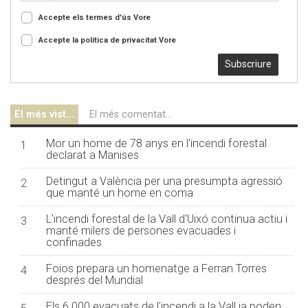
Accepte els termes d'ús
Vore
Accepte la política de privacitat
Vore
Subscriure
El més vist...
El més comentat...
Mor un home de 78 anys en l'incendi forestal
1
declarat a Manises
Detingut a València per una presumpta agressió
2
que manté un home en coma
L'incendi forestal de la Vall d'Uixó continua actiu i
3
manté milers de persones evacuades i
confinades
Foios prepara un homenatge a Ferran Torres
4
després del Mundial
Els 6.000 evacuats de l'incendi a la Vall ja poden