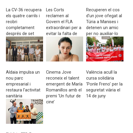
La CV-36 recupera
Les Corts
Recuperen el cos
els quatre carrils i
reclamen al
d’un jove ofegat al
reobri
Govern el FLA
Túria a Manises i
completament
extraordinari per a
detenen un amic
després de set
evitar la falta de
per no auxiliar-lo
mesos d’obres
liquiditat
Aldaia impulsa un
Cinema Jove
València acull la
nou parc
reconeix el talent
cursa solidària
empresarial i
emergent de María
'Ponle Freno' per la
restaura l’activitat
Romanillos amb el
seguretat viària el
sanitària
premi ‘Un futur de
14 de juny
cine’