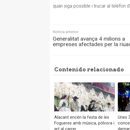
quan siga possible i trucar al telèfon 
Notícia anterior:
Generalitat avança 4 milions a
empreses afectades per la riua
Contenido relacionado
Alacant encén la festa de les
Unes 3
Fogueres amb música, pólvora i
concen
art al carrer
demana