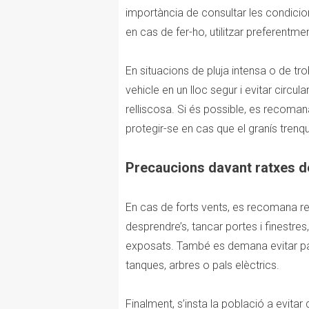
importància de consultar les condici
en cas de fer-ho, utilitzar preferentme
En situacions de pluja intensa o de tr
vehicle en un lloc segur i evitar circula
relliscosa. Si és possible, es recoma
protegir-se en cas que el granís trenqu
Precaucions davant ratxes d
En cas de forts vents, es recomana re
desprendre’s, tancar portes i finestres
exposats. També es demana evitar pa
tanques, arbres o pals elèctrics.
Finalment, s’insta la població a evitar