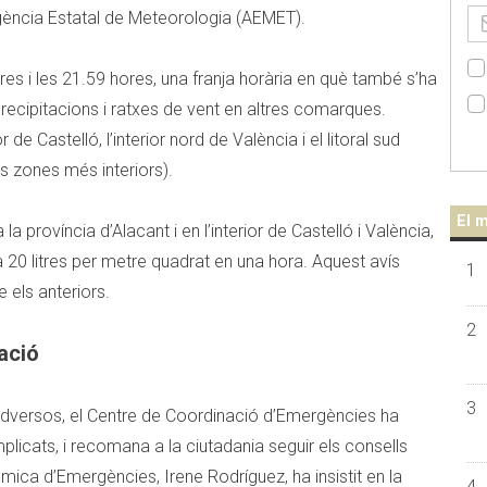
Agència Estatal de Meteorologia (AEMET).
ores i les 21.59 hores, una franja horària en què també s’ha
precipitacions i ratxes de vent en altres comarques.
r de Castelló, l’interior nord de València i el litoral sud
s zones més interiors).
El m
la província d’Alacant i en l’interior de Castelló i València,
 20 litres per metre quadrat en una hora. Aquest avís
1
e els anteriors.
2
ació
3
dversos, el Centre de Coordinació d’Emergències ha
mplicats, i recomana a la ciutadania seguir els consells
ica d’Emergències, Irene Rodríguez, ha insistit en la
4