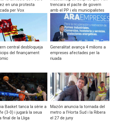
ez en una protesta
trencara el pacte de govern
cada per Vox
amb el PP i els municipalistes
ern central desbloqueja
Generalitat avança 4 milions a
ticips del finançament
empreses afectades per la
òmic
riuada
ia Basket tanca la sèrie a
Mazón anuncia la tornada del
fe (3-0) i jugarà la seua
metro a l’Horta Sud i la Ribera
 final de la Lliga
el 27 de juny