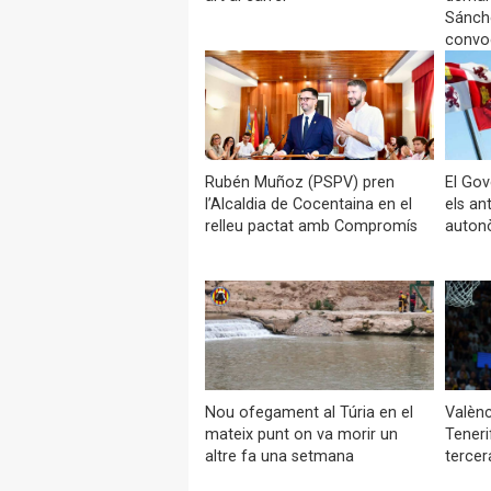
Sánch
convo
Rubén Muñoz (PSPV) pren
El Gov
l’Alcaldia de Cocentaina en el
els an
relleu pactat amb Compromís
auton
Nou ofegament al Túria en el
Valènc
mateix punt on va morir un
Teneri
altre fa una setmana
tercera