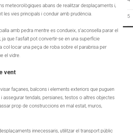
ons meteorològiques abans de realitzar desplaçaments i,
nt les vies principals i conduir amb prudència.
5
oballa amb pedra mentre es condueix, s’aconsella parar el
r, ja que l’asfalt pot convertir-se en una superfície
na col·locar una peça de roba sobre el parabrisa per
e el vidre.
e vent
visar façanes, balcons i elements exteriors que puguen
, i assegurar tendals, persianes, testos o altres objectes
ssar prop de construccions en mal estat, muros,
 desplaçaments innecessaris, utilitzar el transport públic