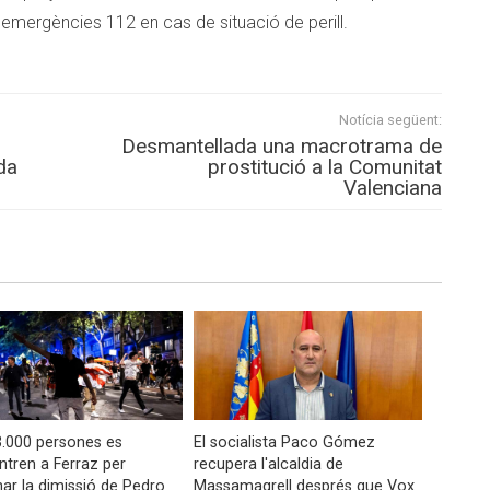
d’emergències 112 en cas de situació de perill.
Notícia següent:
Desmantellada una macrotrama de
da
prostitució a la Comunitat
Valenciana
.000 persones es
El socialista Paco Gómez
tren a Ferraz per
recupera l'alcaldia de
r la dimissió de Pedro
Massamagrell després que Vox