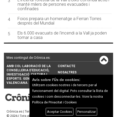
3
manté milers de persones evacuades i
confinades
Foios prepara un homenatge a Ferran Torres
4
després del Mundial
Els 6.000 evacuats de l'incendi a la Vall ja poden
5
tornar a casa
Mes contingut de Crônica.es:
AMB COL·LABORACIÓ DE LA
CONTACTE
CONSELLERIA D’EDUCACIÓ,
NOSALTRES
INVESTIGACIÓ, CULTURA I
ESPORTS. GENERALITAT
PUBLICITAT
Avís sobre l'Ús de cookies:
VALENCIANA.
Utilitzem cookies nostres i de tercers per al
funcionament del digital. Pots consultar la llista de
cookies i com desconnectar-les.
Vore la nostra
Política de Privacitat i Cookies
Crônica.es |
Termes d'ús
|
Protecció de dades
Aceptar Cookies
Personalizar
© 2026 | Tots els drets reservats