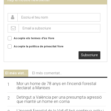
Accepte els termes d'ús
Vore
Accepte la política de privacitat
Vore
Subscriure
El més vist...
El més comentat...
Mor un home de 78 anys en l'incendi forestal
1
declarat a Manises
Detingut a València per una presumpta agressió
2
que manté un home en coma
L'incendi forestal de la Vall d'Uixó continua actiu i