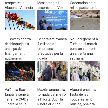
tempestes a
Massamagrell
Cocentaina en el
Alacant i València
després que Vox
relleu pactat amb
trencara el pacte
Compromís
de govern amb el
PP i els
municipalistes
El Govern central
Generalitat avança
Nou ofegament al
desbloqueja els
4 milions a
Túria en el mateix
anticips del
empreses
punt on va morir
finançament
afectades per la
un altre fa una
autonòmic
riuada
setmana
València Basket
Mazón anuncia la
Alacant encén la
tanca la sèrie a
tornada del metro
festa de les
Tenerife (3-0) i
a l’Horta Sud i la
Fogueres amb
jugarà la seua
Ribera el 27 de
música, pólvora i