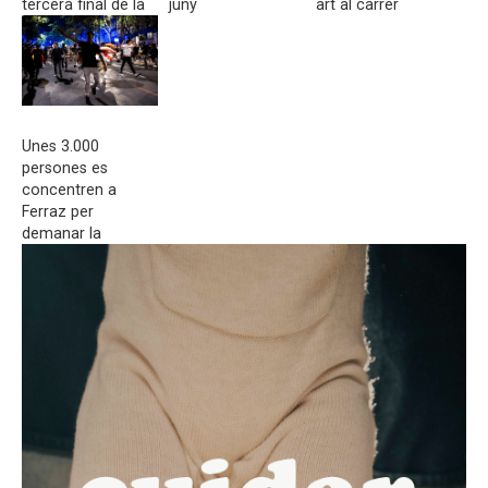
tercera final de la
juny
art al carrer
Lliga
Unes 3.000
persones es
concentren a
Ferraz per
demanar la
dimissió de Pedro
Sánchez en una
protesta
convocada per
Vox