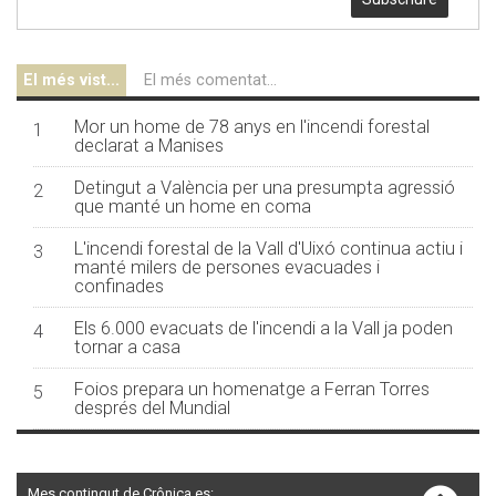
El més vist...
El més comentat...
Mor un home de 78 anys en l'incendi forestal
1
declarat a Manises
Detingut a València per una presumpta agressió
2
que manté un home en coma
L'incendi forestal de la Vall d'Uixó continua actiu i
3
manté milers de persones evacuades i
confinades
Els 6.000 evacuats de l'incendi a la Vall ja poden
4
tornar a casa
Foios prepara un homenatge a Ferran Torres
5
després del Mundial
Mes contingut de Crônica.es: