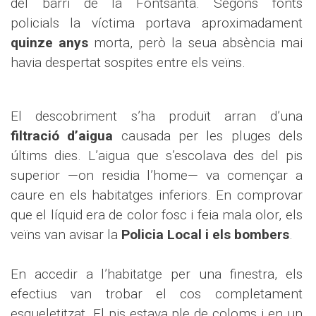
del barri de la Fontsanta. Segons fonts
policials la víctima portava aproximadament
quinze anys
morta, però la seua absència mai
havia despertat sospites entre els veïns.
El descobriment s’ha produït arran d’una
filtració d’aigua
causada per les pluges dels
últims dies. L’aigua que s’escolava des del pis
superior —on residia l’home— va començar a
caure en els habitatges inferiors. En comprovar
que el líquid era de color fosc i feia mala olor, els
veïns van avisar la
Policia Local i els bombers
.
En accedir a l’habitatge per una finestra, els
efectius van trobar el cos completament
esqueletitzat. El pis estava ple de coloms i en un