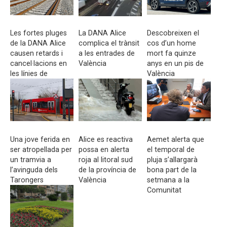
Les fortes pluges
La DANA Alice
Descobreixen el
de la DANA Alice
complica el trànsit
cos d’un home
causen retards i
a les entrades de
mort fa quinze
cancel·lacions en
València
anys en un pis de
les línies de
València
Rodalia C1, C2 i C3
Una jove ferida en
Alice es reactiva
Aemet alerta que
ser atropellada per
possa en alerta
el temporal de
un tramvia a
roja al litoral sud
pluja s’allargarà
l’avinguda dels
de la província de
bona part de la
Tarongers
València
setmana a la
Comunitat