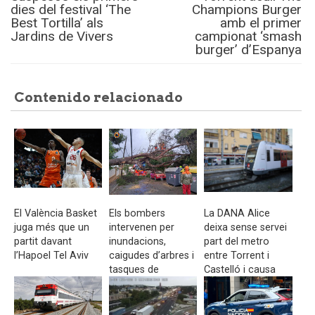
dies del festival ‘The
Champions Burger
Best Tortilla’ als
amb el primer
Jardins de Vivers
campionat ‘smash
burger’ d’Espanya
Contenido relacionado
El València Basket
Els bombers
La DANA Alice
juga més que un
intervenen per
deixa sense servei
partit davant
inundacions,
part del metro
l’Hapoel Tel Aviv
caigudes d’arbres i
entre Torrent i
tasques de
Castelló i causa
seguretat durant la
retards a tota la
DANA Alice
xarxa