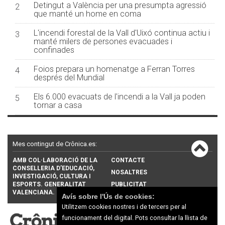
Detingut a València per una presumpta agressió
2
que manté un home en coma
L'incendi forestal de la Vall d'Uixó continua actiu i
3
manté milers de persones evacuades i
confinades
Foios prepara un homenatge a Ferran Torres
4
després del Mundial
Els 6.000 evacuats de l'incendi a la Vall ja poden
5
tornar a casa
Mes contingut de Crônica.es:
AMB COL·LABORACIÓ DE LA
CONTACTE
CONSELLERIA D’EDUCACIÓ,
NOSALTRES
INVESTIGACIÓ, CULTURA I
ESPORTS. GENERALITAT
PUBLICITAT
VALENCIANA.
Avís sobre l'Ús de cookies:
Utilitzem cookies nostres i de tercers per al
funcionament del digital. Pots consultar la llista de