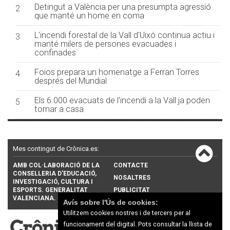
Detingut a València per una presumpta agressió
2
que manté un home en coma
L'incendi forestal de la Vall d'Uixó continua actiu i
3
manté milers de persones evacuades i
confinades
Foios prepara un homenatge a Ferran Torres
4
després del Mundial
Els 6.000 evacuats de l'incendi a la Vall ja poden
5
tornar a casa
Mes contingut de Crônica.es:
AMB COL·LABORACIÓ DE LA
CONTACTE
CONSELLERIA D’EDUCACIÓ,
NOSALTRES
INVESTIGACIÓ, CULTURA I
ESPORTS. GENERALITAT
PUBLICITAT
VALENCIANA.
Avís sobre l'Ús de cookies:
Utilitzem cookies nostres i de tercers per al
funcionament del digital. Pots consultar la llista de