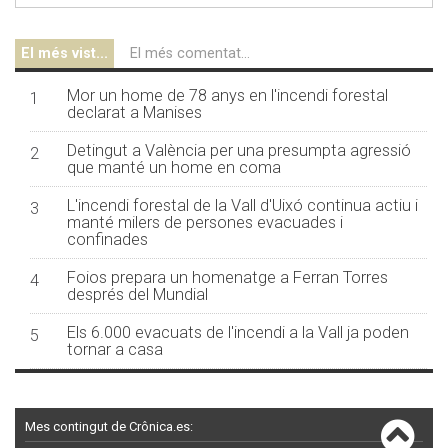
El més vist...
El més comentat...
Mor un home de 78 anys en l'incendi forestal
1
declarat a Manises
Detingut a València per una presumpta agressió
2
que manté un home en coma
L'incendi forestal de la Vall d'Uixó continua actiu i
3
manté milers de persones evacuades i
confinades
Foios prepara un homenatge a Ferran Torres
4
després del Mundial
Els 6.000 evacuats de l'incendi a la Vall ja poden
5
tornar a casa
Mes contingut de Crônica.es: