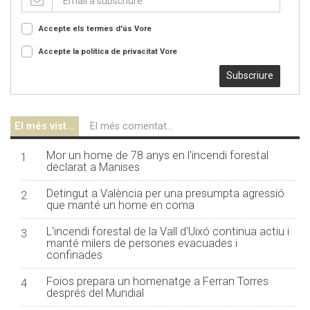
Accepte els termes d'ús
Vore
Accepte la política de privacitat
Vore
Subscriure
El més vist...
El més comentat...
Mor un home de 78 anys en l'incendi forestal
1
declarat a Manises
Detingut a València per una presumpta agressió
2
que manté un home en coma
L'incendi forestal de la Vall d'Uixó continua actiu i
3
manté milers de persones evacuades i
confinades
Foios prepara un homenatge a Ferran Torres
4
després del Mundial