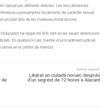
im tancat per diferents delictes. Les tres denúncies
eferència a presumptes tocaments de caràcter sexual
en produït dins de les mateixes instal·lacions.
 l’educador ha negat els fets tant en les seues detencions
ials. En qualsevol cas, mentre el procediment judicial
ta servei en el centre de menors.
Notícia següent:
Liberat un ciutadà noruec després
a de
d’un segrest de 72 hores a Alacant