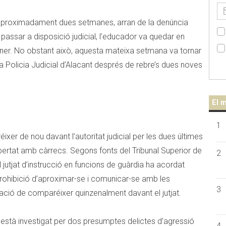
 aproximadament dues setmanes, arran de la denúncia
assar a disposició judicial, l’educador va quedar en
gener. No obstant això, aquesta mateixa setmana va tornar
a Policia Judicial d’Alacant després de rebre’s dues noves
El m
1
ixer de nou davant l’autoritat judicial per les dues últimes
bertat amb càrrecs. Segons fonts del Tribunal Superior de
2
 jutjat d’instrucció en funcions de guàrdia ha acordat
rohibició d’aproximar-se i comunicar-se amb les
3
gació de comparéixer quinzenalment davant el jutjat.
està investigat per dos presumptes delictes d’agressió
4