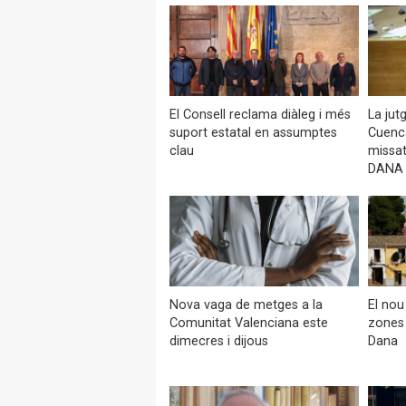
El Consell reclama diàleg i més
La jut
suport estatal en assumptes
Cuenca
clau
missat
DANA
Nova vaga de metges a la
El nou
Comunitat Valenciana este
zones 
dimecres i dijous
Dana