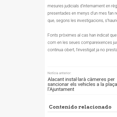
mesures judicials d’internament en règ
presentades en menys d’un mes fan r
que, segons les investigacions, s’hauri
Fonts pròximes al cas han indicat que
com en les seues compareixences judic
continua obert, l’investigat ja no pres
Notícia anterior:
Alacant instal·larà càmeres per
sancionar els vehicles a la plaç
l'Ajuntament
Contenido relacionado