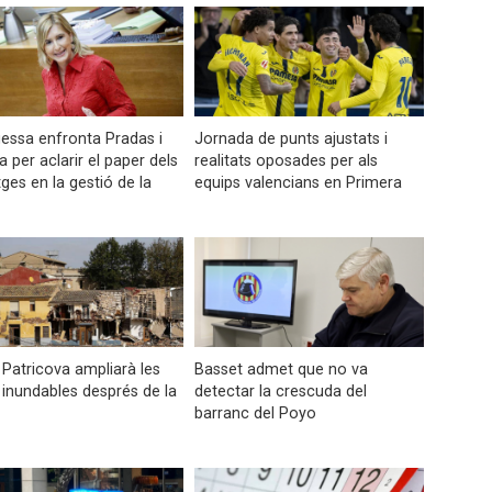
gessa enfronta Pradas i
Jornada de punts ajustats i
 per aclarir el paper dels
realitats oposades per als
ges en la gestió de la
equips valencians en Primera
 Patricova ampliarà les
Basset admet que no va
inundables després de la
detectar la crescuda del
barranc del Poyo