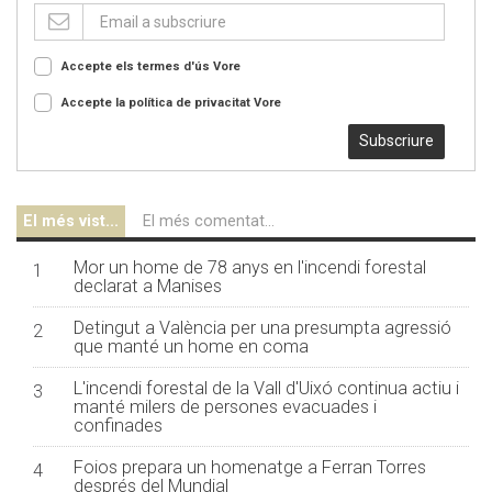
Accepte els termes d'ús
Vore
Accepte la política de privacitat
Vore
Subscriure
El més vist...
El més comentat...
Mor un home de 78 anys en l'incendi forestal
1
declarat a Manises
Detingut a València per una presumpta agressió
2
que manté un home en coma
L'incendi forestal de la Vall d'Uixó continua actiu i
3
manté milers de persones evacuades i
confinades
Foios prepara un homenatge a Ferran Torres
4
després del Mundial