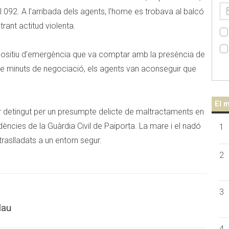
el 092. A l’arribada dels agents, l’home es trobava al balcó
rant actitud violenta.
ispositiu d’emergència que va comptar amb la presència de
de minuts de negociació, els agents van aconseguir que
El m
er detingut per un presumpte delicte de maltractaments en
endències de la Guàrdia Civil de Paiporta. La mare i el nadó
1
traslladats a un entorn segur.
2
3
lau
4