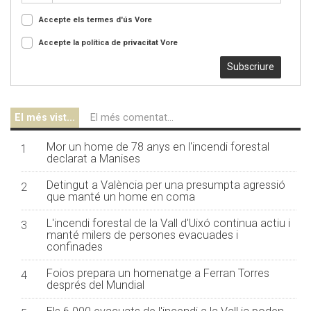
Accepte els termes d'ús
Vore
Accepte la política de privacitat
Vore
Subscriure
El més vist...
El més comentat...
Mor un home de 78 anys en l'incendi forestal
1
declarat a Manises
Detingut a València per una presumpta agressió
2
que manté un home en coma
L'incendi forestal de la Vall d'Uixó continua actiu i
3
manté milers de persones evacuades i
confinades
Foios prepara un homenatge a Ferran Torres
4
després del Mundial