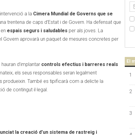
 intervenció a la
Cimera Mundial de Governs que se
una trentena de caps d’Estat i de Govern. Ha defensat que
e en
espais segurs i saludables
per als joves. La
el Govern aprovarà un paquet de mesures concretes per
El m
hauran d’implantar
controls efectius i barreres reals
 mateix, els seus responsables seran legalment
1
 produeixin. També es tipificarà com a delicte la
ó de contingut il·legal.
2
3
unciat la creació d’un sistema de rastreig i
4