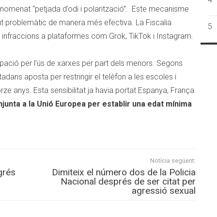
nomenat “petjada d’odi i polarització”. Este mecanisme
ut problemàtic de manera més efectiva. La Fiscalia
5
s infraccions a plataformes com Grok, TikTok i Instagram.
ació per l’ús de xarxes per part dels menors. Segons
adans aposta per restringir el telèfon a les escoles i
rze anys. Esta sensibilitat ja havia portat Espanya, França
junta a la Unió Europea per establir una edat mínima
Notícia següent:
grés
Dimiteix el número dos de la Policia
Nacional després de ser citat per
agressió sexual