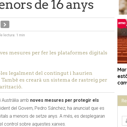
menors de 16 anys
e lectura:
1 min
es mesures per fer les plataformes digitals
es legalment del contingut i haurien
 També es crearà un sistema de rastreig per
arització.
i Austràlia amb
noves mesures per protegir els
Re
esident del Govern, Pedro Sánchez, ha anunciat que es
igitals a menors de setze anys. A més, es desplegaran
el control sobre aquestes xarxes.