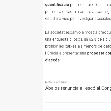
quantificació
per mesurar el que ha a
permetrà detectar i controlar conting
estudiarà vies per investigar possible
La societat espanyola mostra preocup
una enquesta d’Ipsos, un 82% dels ciut
prohibir les xarxes als menors de cato
i Grècia a presentar una
proposta con
d’accés
.
Notícia anterior:
Ábalos renuncia a l’escó al Con