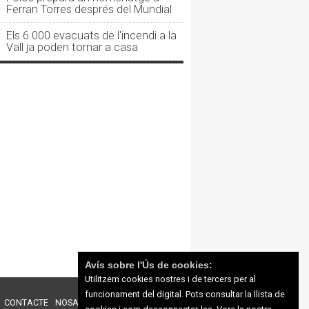
Ferran Torres després del Mundial
Els 6.000 evacuats de l'incendi a la
Vall ja poden tornar a casa
Avís sobre l'Ús de cookies:
Utilitzem cookies nostres i de tercers per al
funcionament del digital. Pots consultar la llista de
CONTACTE
NOSALTRES
PUBLICITAT