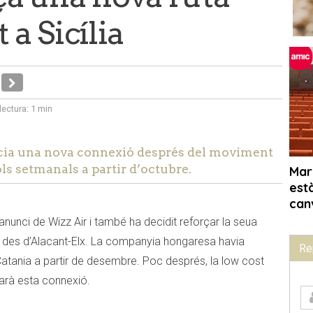
 a Sicília
lectura:
1 min
cia una nova connexió després del moviment
ls setmanals a partir d’octubre.
nunci de Wizz Air i també ha decidit reforçar la seua
des d’Alacant-Elx. La companyia hongaresa havia
Re
atania a partir de desembre. Poc després, la low cost
arà esta connexió.