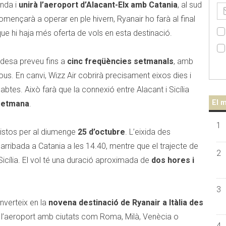
enda i
unirà l’aeroport d’Alacant-Elx amb Catania
, al sud
 començarà a operar en ple hivern, Ryanair ho farà al final
ue hi haja més oferta de vols en esta destinació.
desa preveu fins a
cinc freqüències setmanals
, amb
jous. En canvi, Wizz Air cobrirà precisament eixos dies i
abtes. Això farà que la connexió entre Alacant i Sicília
El m
 setmana
.
1
vistos per al diumenge
25 d’octubre
. L’eixida des
arribada a Catania a les 14.40, mentre que el trajecte de
2
icília. El vol té una duració aproximada de
dos hores i
3
nverteix en la
novena destinació de Ryanair a Itàlia des
 l’aeroport amb ciutats com Roma, Milà, Venècia o
4