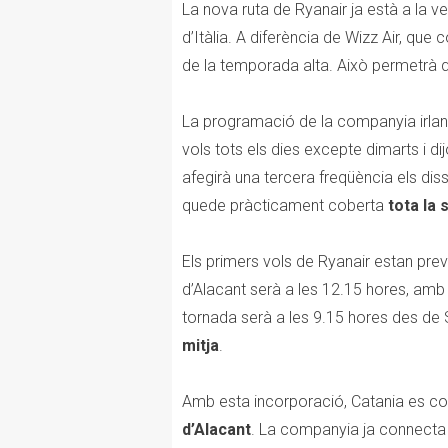
La nova ruta de Ryanair ja està a la v
d’Itàlia. A diferència de Wizz Air, que
de la temporada alta. Això permetrà q
La programació de la companyia irlan
vols tots els dies excepte dimarts i di
afegirà una tercera freqüència els diss
quede pràcticament coberta
tota la
Els primers vols de Ryanair estan pre
d’Alacant serà a les 12.15 hores, amb 
tornada serà a les 9.15 hores des de S
mitja
.
Amb esta incorporació, Catania es co
d’Alacant
. La companyia ja connecta