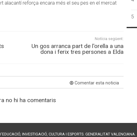
t alacantí reforça encara més el seu pes en el mercat
5
Notícia següent:
ts
Un gos arranca part de l'orella a una
dona i ferix tres persones a Elda
Comentar esta noticia
a no hi ha comentaris
EDUCACIÓ, INVESTIGACIÓ, CULTURA I ESPORTS. GENERALITAT VALENCIANA.