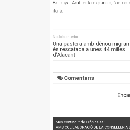
Bolonya. Amb esta expansió, l’aeropor
italià.
Notícia anterior:
Una pastera amb dènou migran
és rescatada a unes 44 milles
d’Alacant
Comentaris
Encar
Mes contingut de Crônica.es:
AMB COL·LABORACIÓ DE LA CONSELLERIA D’