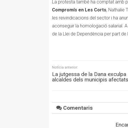
La protesta també ha comptat amb pre
Compromís en Les Corts
, Nathalie 
les reivindicacions del sector i ha anun
aconseguir la homologació salarial. A
de la Llei de Dependència per part de l
Notícia anterior:
La jutgessa de la Dana exculpa 
alcaldes dels municipis afectat
Comentaris
Encar