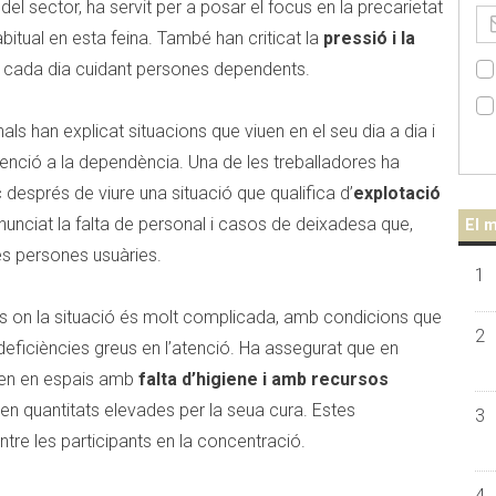
el sector, ha servit per a posar el focus en la precarietat
bitual en esta feina. També han criticat la
pressió i la
 cada dia cuidant persones dependents.
als han explicat situacions que viuen en el seu dia a dia i
atenció a la dependència. Una de les treballadores ha
c després de viure una situació que qualifica d’
explotació
nciat la falta de personal i casos de deixadesa que,
El m
es persones usuàries.
1
lis on la situació és molt complicada, amb condicions que
2
eficiències greus en l’atenció. Ha assegurat que en
uen en espais amb
falta d’higiene i amb recursos
uen quantitats elevades per la seua cura. Estes
3
tre les participants en la concentració.
4