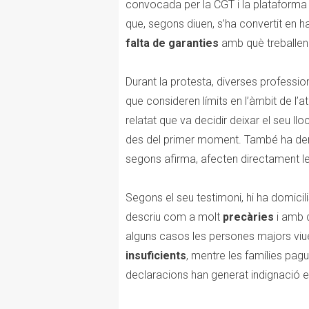
convocada per la CGT i la plataforma d
que, segons diuen, s’ha convertit en ha
falta de garanties
amb què treballen
Durant la protesta, diverses profession
que consideren límits en l’àmbit de l’
relatat que va decidir deixar el seu llo
des del primer moment. També ha denu
segons afirma, afecten directament l
Segons el seu testimoni, hi ha domici
descriu com a molt
precàries
i amb d
alguns casos les persones majors vi
insuficients
, mentre les famílies pag
declaracions han generat indignació en