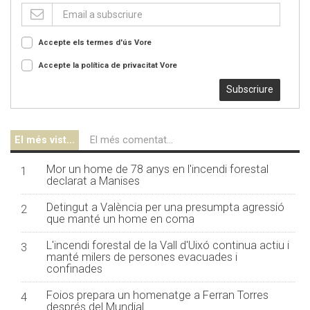
Accepte els termes d'ús
Vore
Accepte la política de privacitat
Vore
Subscriure
El més vist...
El més comentat...
Mor un home de 78 anys en l'incendi forestal
1
declarat a Manises
Detingut a València per una presumpta agressió
2
que manté un home en coma
L'incendi forestal de la Vall d'Uixó continua actiu i
3
manté milers de persones evacuades i
confinades
Foios prepara un homenatge a Ferran Torres
4
després del Mundial