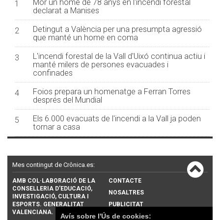
Mor un home de 78 anys en l'incendi forestal
1
declarat a Manises
Detingut a València per una presumpta agressió
2
que manté un home en coma
L'incendi forestal de la Vall d'Uixó continua actiu i
3
manté milers de persones evacuades i
confinades
Foios prepara un homenatge a Ferran Torres
4
després del Mundial
Els 6.000 evacuats de l'incendi a la Vall ja poden
5
tornar a casa
Mes contingut de Crônica.es:
AMB COL·LABORACIÓ DE LA
CONTACTE
CONSELLERIA D’EDUCACIÓ,
NOSALTRES
INVESTIGACIÓ, CULTURA I
ESPORTS. GENERALITAT
PUBLICITAT
VALENCIANA.
Avís sobre l'Ús de cookies: