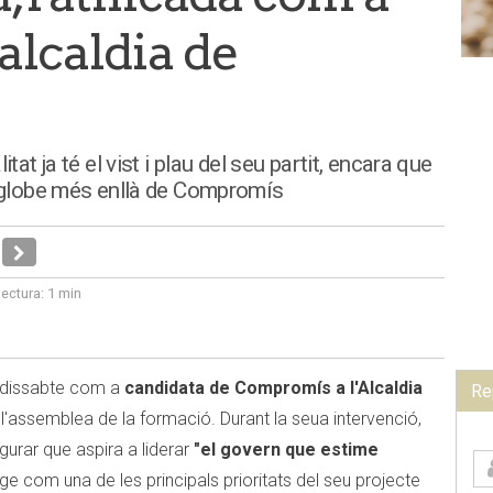
'alcaldia de
tat ja té el vist i plau del seu partit, encara que
englobe més enllà de Compromís
lectura:
1 min
e dissabte com a
candidata de Compromís a l'Alcaldia
Re
'assemblea de la formació. Durant la seua intervenció,
gurar que aspira a liderar
"el govern que estime
atge com una de les principals prioritats del seu projecte