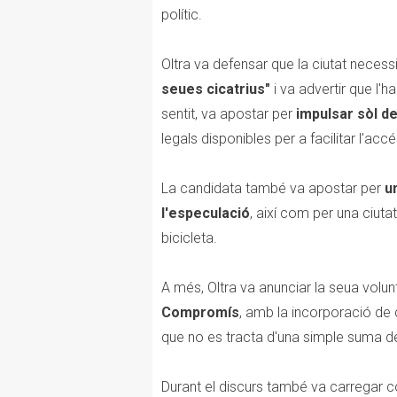
polític.
Oltra va defensar que la ciutat necess
seues cicatrius"
i va advertir que l'h
sentit, va apostar per
impulsar sòl de
legals disponibles per a facilitar l'acc
La candidata també va apostar per
un
l'especulació
, així com per una ciuta
bicicleta.
A més, Oltra va anunciar la seua volun
Compromís
, amb la incorporació de c
que no es tracta d'una simple suma de
Durant el discurs també va carregar co