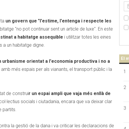
ita
un govern que "l'estime, l'entenga i respecte les
abitatge "no pot continuar sent un article de luxe". En este
stinat a habitatge assequible
i utilitzar totes les eines
és a un habitatge digne.
El m
 urbanisme orientat a l'economia productiva i no a
t amb més espais per als vianants, el transport públic i la
1
2
tat de construi
r un espai ampli que vaja més enllà de
ol·lectius socials i ciutadania, encara que va deixar clar
3
 partits.
ntra la gestió de la dana i va criticar les declaracions de
4