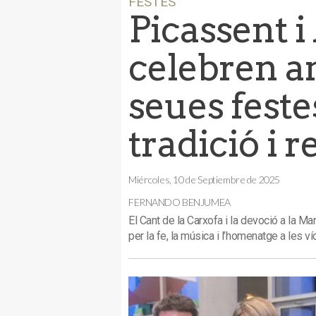
FESTES
Picassent 
celebren a
seues feste
tradició i 
Miércoles, 10 de Septiembre de 2025
FERNANDO BENJUMEA
El Cant de la Carxofa i la devoció a la M
per la fe, la música i l’homenatge a les 