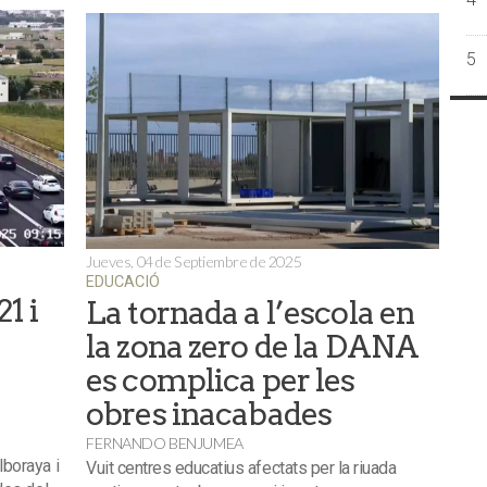
5
Jueves, 04 de Septiembre de 2025
EDUCACIÓ
1 i
La tornada a l’escola en
la zona zero de la DANA
es complica per les
obres inacabades
FERNANDO BENJUMEA
lboraya i
Vuit centres educatius afectats per la riuada