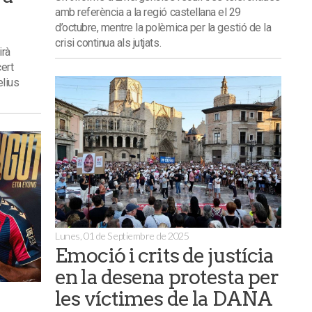
amb referència a la regió castellana el 29
d’octubre, mentre la polèmica per la gestió de la
crisi continua als jutjats.
irà
cert
elius
Lunes, 01 de Septiembre de 2025
Emoció i crits de justícia
en la desena protesta per
les víctimes de la DANA