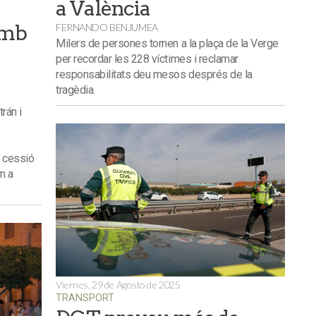
a València
amb
FERNANDO BENJUMEA
Milers de persones tornen a la plaça de la Verge
per recordar les 228 víctimes i reclamar
responsabilitats deu mesos després de la
tragèdia.
rán i
a cessió
n a
Viernes, 29 de Agosto de 2025
TRANSPORT