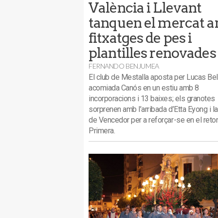
València i Llevant
tanquen el mercat 
fitxatges de pes i
plantilles renovades
FERNANDO BENJUMEA
El club de Mestalla aposta per Lucas Belt
acomiada Canós en un estiu amb 8
incorporacions i 13 baixes; els granotes
sorprenen amb l’arribada d’Etta Eyong i l
de Vencedor per a reforçar-se en el retor
Primera.