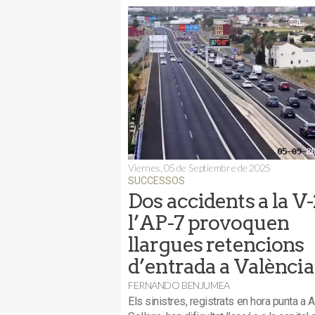
Viernes, 05 de Septiembre de 2025
SUCCESSOS
Dos accidents a la V-2
l’AP-7 provoquen
llargues retencions
d’entrada a València
FERNANDO BENJUMEA
Els sinistres, registrats en hora punta a A