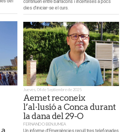
 des del
continuen entre barracons i incerteses a pocs
dies d’iniciar-se el curs.
Jueves, 04 de Septiembre de 2025
Aemet reconeix
l’al·lusió a Conca durant
la dana del 29-O
FERNANDO BENJUMEA
 a
Un informe d’Emergències recull tres telefonades