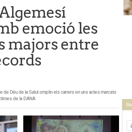
i Algemesí
mb emoció les
s majors entre
records
are de Déu de la Salut omplin els carrers en uns actes marcats
víctimes de la DANA.
Re