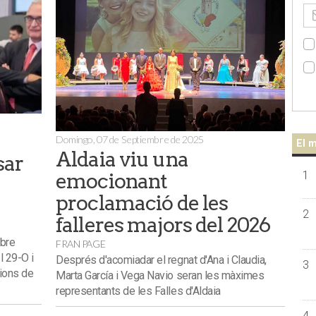
Domingo, 07 de Septiembre de 2025
El m
Aldaia viu una
sar
emocionant
1
proclamació de les
2
falleres majors del 2026
obre
FRAN PAGE
l 29-O i
Després d'acomiadar el regnat d'Ana i Claudia,
3
ions de
Marta García i Vega Navio seran les màximes
representants de les Falles d'Aldaia
4