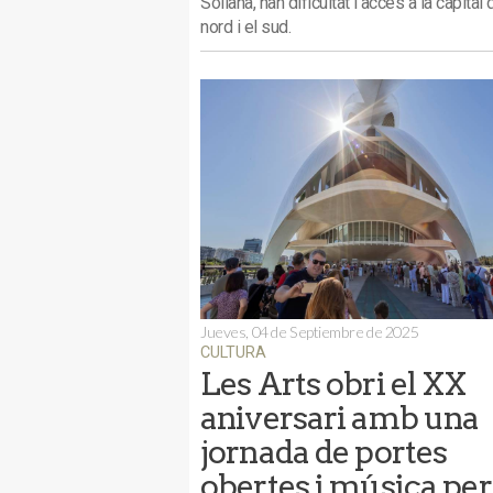
Sollana, han dificultat l’accés a la capital
nord i el sud.
Jueves, 04 de Septiembre de 2025
CULTURA
Les Arts obri el XX
aniversari amb una
jornada de portes
obertes i música per