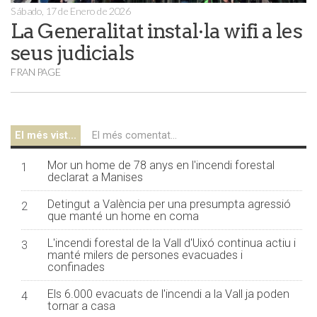
Sábado, 17 de Enero de 2026
La Generalitat instal·la wifi a les
seus judicials
FRAN PAGE
El més vist...
El més comentat...
Mor un home de 78 anys en l'incendi forestal
1
declarat a Manises
Detingut a València per una presumpta agressió
2
que manté un home en coma
L'incendi forestal de la Vall d'Uixó continua actiu i
3
manté milers de persones evacuades i
confinades
Els 6.000 evacuats de l'incendi a la Vall ja poden
4
tornar a casa