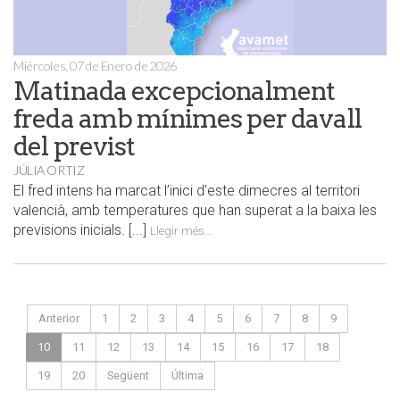
Miércoles, 07 de Enero de 2026
Matinada excepcionalment
freda amb mínimes per davall
del previst
JÚLIA ORTIZ
El fred intens ha marcat l’inici d’este dimecres al territori
valencià, amb temperatures que han superat a la baixa les
previsions inicials. [...]
Llegir més...
Anterior
1
2
3
4
5
6
7
8
9
10
11
12
13
14
15
16
17
18
19
20
Següent
Última